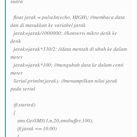
suara
float jarak = pulseIn(echo, HIGH); //membaca data
dan di masukkan ke variabel jarak
jarak=jarak/1000000; //konversi mikro detik ke
detik
jarak=jarak*330/2; //data mentah di ubah ke dalam
meter
jarak=jarak*100; //mengubah data ke dalam centi
meter
Serial.println(jarak); //menampilkan nilai jarak
pada serial
if(started)
{
sms.GetSMS(1,n,20,smsbuffer,100);
if(jarak <= 10.00)
{