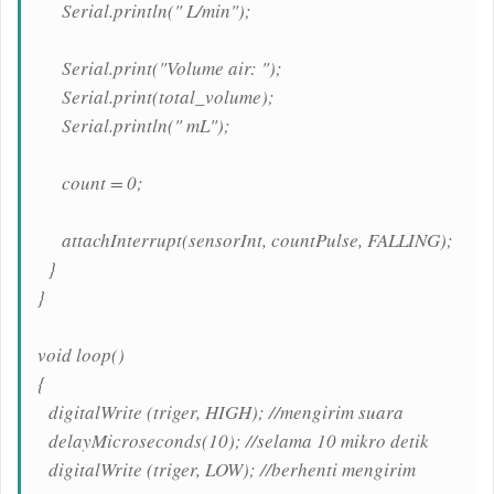
Serial.println(" L/min");
Serial.print("Volume air: ");
Serial.print(total_volume);
Serial.println(" mL");
count = 0;
attachInterrupt(sensorInt, countPulse, FALLING);
}
}
void loop()
{
digitalWrite (triger, HIGH); //mengirim suara
delayMicroseconds(10); //selama 10 mikro detik
digitalWrite (triger, LOW); //berhenti mengirim