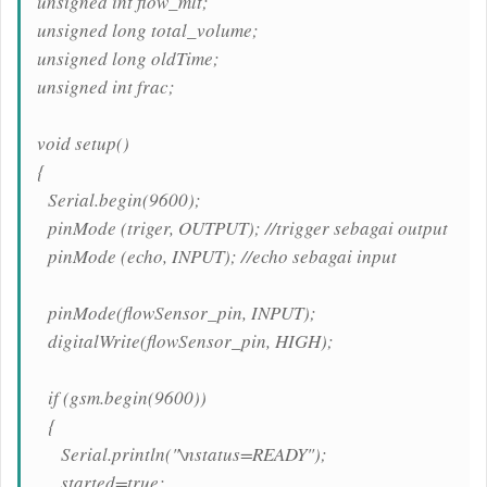
unsigned int flow_mlt;
unsigned long total_volume;
unsigned long oldTime;
unsigned int frac;
void setup()
{
Serial.begin(9600);
pinMode (triger, OUTPUT); //trigger sebagai output
pinMode (echo, INPUT); //echo sebagai input
pinMode(flowSensor_pin, INPUT);
digitalWrite(flowSensor_pin, HIGH);
if (gsm.begin(9600))
{
Serial.println("\nstatus=READY");
started=true;