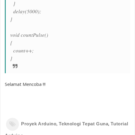
}
delay(5000);
}
void countPulse()
{
count++;
}
Selamat Mencoba !!!
,
,
Proyek Arduino
Teknologi Tepat Guna
Tutorial