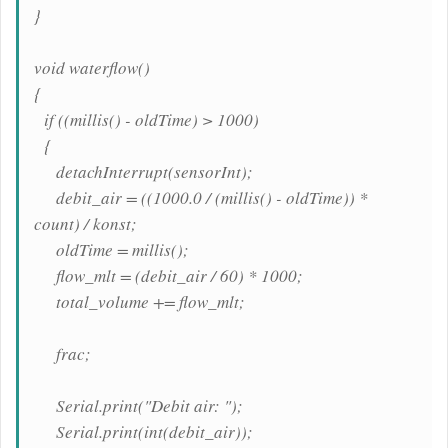
}
void waterflow()
{
if ((millis() - oldTime) > 1000)
{
detachInterrupt(sensorInt);
debit_air = ((1000.0 / (millis() - oldTime)) *
count) / konst;
oldTime = millis();
flow_mlt = (debit_air / 60) * 1000;
total_volume += flow_mlt;
frac;
Serial.print("Debit air: ");
Serial.print(int(debit_air));