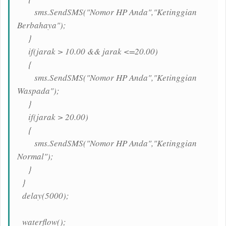
sms.SendSMS("Nomor HP Anda","Ketinggian
Berbahaya");
}
if(jarak > 10.00 && jarak <=20.00)
{
sms.SendSMS("Nomor HP Anda","Ketinggian
Waspada");
}
if(jarak > 20.00)
{
sms.SendSMS("Nomor HP Anda","Ketinggian
Normal");
}
}
delay(5000);
waterflow();