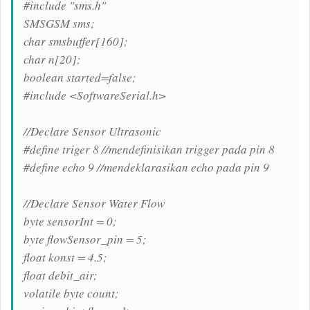
#include "sms.h"
SMSGSM sms;
char smsbuffer[160];
char n[20];
boolean started=false;
#include <SoftwareSerial.h>
//Declare Sensor Ultrasonic
#define triger 8 //mendefinisikan trigger pada pin 8
#define echo 9 //mendeklarasikan echo pada pin 9
//Declare Sensor Water Flow
byte sensorInt = 0;
byte flowSensor_pin = 5;
float konst = 4.5;
float debit_air;
volatile byte count;