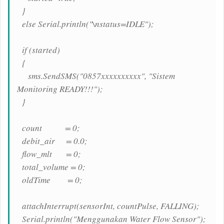
}
else Serial.println("\nstatus=IDLE");
if (started)
{
sms.SendSMS("0857xxxxxxxxxx", "Sistem
Monitoring READY!!!");
}
count = 0;
debit_air = 0.0;
flow_mlt = 0;
total_volume = 0;
oldTime = 0;
attachInterrupt(sensorInt, countPulse, FALLING);
Serial.println("Menggunakan Water Flow Sensor");