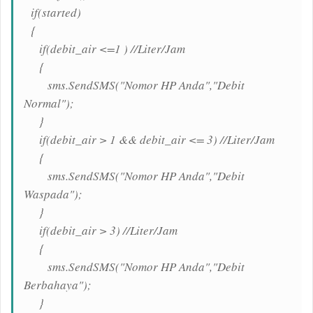
if(started)
{
if(debit_air <=1 ) //Liter/Jam
{
sms.SendSMS("Nomor HP Anda","Debit
Normal");
}
if(debit_air > 1 && debit_air <= 3) //Liter/Jam
{
sms.SendSMS("Nomor HP Anda","Debit
Waspada");
}
if(debit_air > 3) //Liter/Jam
{
sms.SendSMS("Nomor HP Anda","Debit
Berbahaya");
}