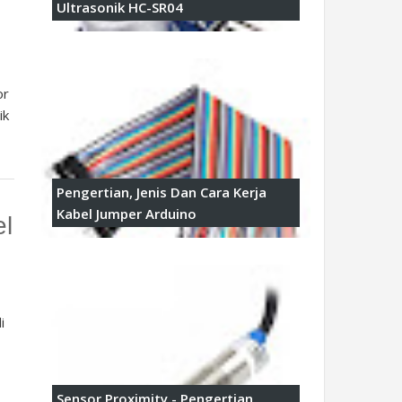
Ultrasonik HC-SR04
or
ik
Pengertian, Jenis Dan Cara Kerja
Kabel Jumper Arduino
el
i
Sensor Proximity - Pengertian,