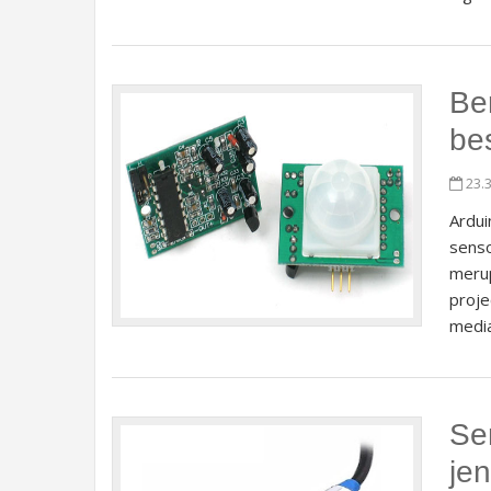
Be
be
23.
Ardui
senso
meru
proje
media
Se
je