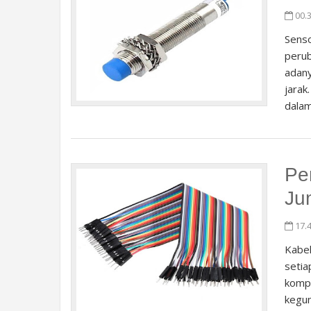
00.
Senso
perub
adany
jarak
dalam
Pe
Ju
17.
Kabel
seti
kompo
kegun