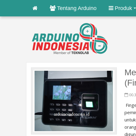
Tentang Arduino
Produk
Me
(Fi
00.
Finge
pemin
untuk
orang
digun