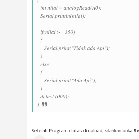
int nilai = analogRead(A0);
Serial.println(nilai);
if(nilai >= 350)
{
Serial.print("Tidak ada Api");
}
else
{
Serial.print("Ada Api");
}
delay(1000);
}
Setelah Program diatas di upload, silahkan buka
Se