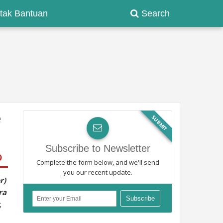
tak Bantuan
Search
e
SUBMIT
Subscribe to Newsletter
Complete the form below, and we'll send
you our recent update.
r)
ra
,