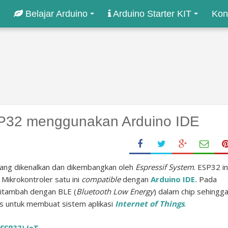
Belajar Arduino
Arduino Starter KIT
Kon
P32 menggunakan Arduino IDE
yang dikenalkan dan dikembangkan oleh
Espressif System
. ESP32 in
Mikrokontroler satu ini
compatible
dengan
Arduino IDE.
Pada
 ditambah dengan BLE (
Bluetooth Low Energy
) dalam chip sehingg
s untuk membuat sistem aplikasi
Internet of Things
.