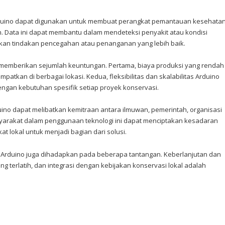
Arduino dapat digunakan untuk membuat perangkat pemantauan kesehatan
. Data ini dapat membantu dalam mendeteksi penyakit atau kondisi
nkan tindakan pencegahan atau penanganan yang lebih baik.
 memberikan sejumlah keuntungan. Pertama, biaya produksi yang rendah
kan di berbagai lokasi. Kedua, fleksibilitas dan skalabilitas Arduino
gan kebutuhan spesifik setiap proyek konservasi.
no dapat melibatkan kemitraan antara ilmuwan, pemerintah, organisasi
syarakat dalam penggunaan teknologi ini dapat menciptakan kesadaran
lokal untuk menjadi bagian dari solusi.
 Arduino juga dihadapkan pada beberapa tantangan. Keberlanjutan dan
terlatih, dan integrasi dengan kebijakan konservasi lokal adalah