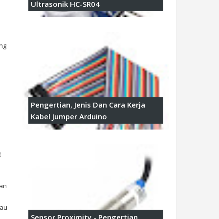
Ultrasonik HC-SR04
ang
Pengertian, Jenis Dan Cara Kerja
Kabel Jumper Arduino
g
gan
tau
Sensor Proximity - Pengertian,