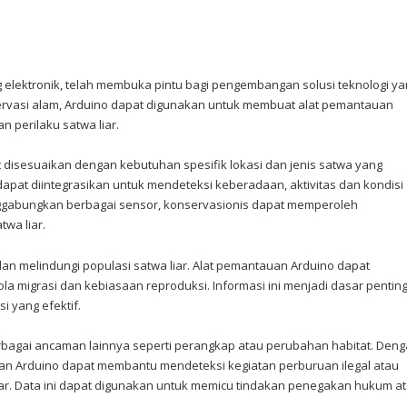
 elektronik, telah membuka pintu bagi pengembangan solusi teknologi y
ervasi alam, Arduino dapat digunakan untuk membuat alat pemantauan
 perilaku satwa liar.
disesuaikan dengan kebutuhan spesifik lokasi dan jenis satwa yang
apat diintegrasikan untuk mendeteksi keberadaan, aktivitas dan kondisi
ggabungkan berbagai sensor, konservasionis dapat memperoleh
wa liar.
n melindungi populasi satwa liar. Alat pemantauan Arduino dapat
 migrasi dan kebiasaan reproduksi. Informasi ini menjadi dasar pentin
 yang efektif.
berbagai ancaman lainnya seperti perangkap atau perubahan habitat. Den
n Arduino dapat membantu mendeteksi kegiatan perburuan ilegal atau
r. Data ini dapat digunakan untuk memicu tindakan penegakan hukum a