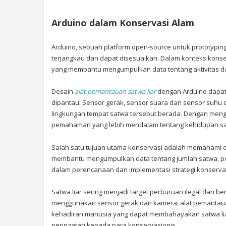
Arduino dalam Konservasi Alam
Arduino, sebuah platform open-source untuk prototyping
terjangkau dan dapat disesuaikan. Dalam konteks kons
yang membantu mengumpulkan data tentang aktivitas dan
Desain
alat pemantauan satwa liar
dengan Arduino dapat 
dipantau. Sensor gerak, sensor suara dan sensor suhu d
lingkungan tempat satwa tersebut berada. Dengan men
pemahaman yang lebih mendalam tentang kehidupan sat
Salah satu tujuan utama konservasi adalah memahami da
membantu mengumpulkan data tentang jumlah satwa, pola
dalam perencanaan dan implementasi strategi konservasi
Satwa liar sering menjadi target perburuan ilegal dan 
menggunakan sensor gerak dan kamera, alat pemantaua
kehadiran manusia yang dapat membahayakan satwa lia
peringatan kepada para konservasionis.