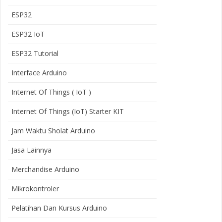
ESP32
ESP32 IoT
ESP32 Tutorial
Interface Arduino
Internet Of Things ( IoT )
Internet Of Things (IoT) Starter KIT
Jam Waktu Sholat Arduino
Jasa Lainnya
Merchandise Arduino
Mikrokontroler
Pelatihan Dan Kursus Arduino