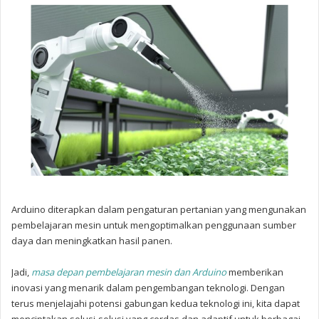
Arduino diterapkan dalam pengaturan pertanian yang mengunakan
pembelajaran mesin untuk mengoptimalkan penggunaan sumber
daya dan meningkatkan hasil panen.
Jadi,
masa depan pembelajaran mesin dan Arduino
memberikan
inovasi yang menarik dalam pengembangan teknologi. Dengan
terus menjelajahi potensi gabungan kedua teknologi ini, kita dapat