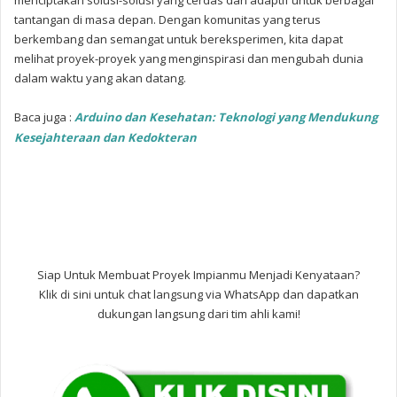
menciptakan solusi-solusi yang cerdas dan adaptif untuk berbagai
tantangan di masa depan. Dengan komunitas yang terus
berkembang dan semangat untuk bereksperimen, kita dapat
melihat proyek-proyek yang menginspirasi dan mengubah dunia
dalam waktu yang akan datang.
Baca juga :
Arduino dan Kesehatan: Teknologi yang Mendukung
Kesejahteraan dan Kedokteran
Siap Untuk Membuat Proyek Impianmu Menjadi Kenyataan?
Klik di sini untuk chat langsung via WhatsApp dan dapatkan
dukungan langsung dari tim ahli kami!