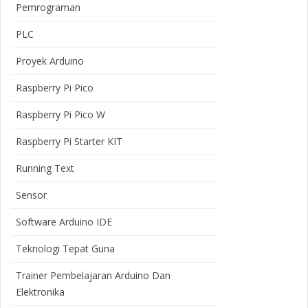
Pemrograman
PLC
Proyek Arduino
Raspberry Pi Pico
Raspberry Pi Pico W
Raspberry Pi Starter KIT
Running Text
Sensor
Software Arduino IDE
Teknologi Tepat Guna
Trainer Pembelajaran Arduino Dan
Elektronika