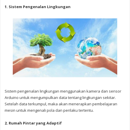
1. Sistem Pengenalan Lingkungan
Sistem pengenalan lingkungan menggunakan kamera dan sensor
Arduino untuk mengumpulkan data tentang lingkungan sekitar.
Setelah data terkumpul, maka akan menerapkan pembelajaran
mesin untuk mengenali pola dan perilaku tertentu.
2. Rumah Pintar yang Adaptif