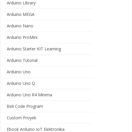
Arduino Library
Arduino MEGA
Arduino Nano
Arduino ProMini
Arduino Starter KIT Learning
Arduino Tutorial
Arduino Uno
Arduino Uno Q
Arduino Uno R4 Minima
Beli Code Program
Custom Proyek
Ebook Arduino IoT Elektronika