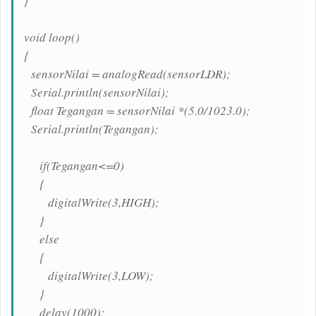
}
void loop()
{
sensorNilai = analogRead(sensorLDR);
Serial.println(sensorNilai);
float Tegangan = sensorNilai *(5.0/1023.0);
Serial.println(Tegangan);
if(Tegangan<=0)
{
digitalWrite(3,HIGH);
}
else
{
digitalWrite(3,LOW);
}
delay(1000);