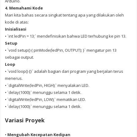
Arduino.
4. Memahami Kode
Mari kita bahas secara singkat tentang apa yang dilakukan oleh
kode di atas:
Inisialisasi
• `int ledPin = 13;` mendefinisikan bahwa LED terhubung ke pin 13.
Setup
• `void setup() { pinMode(ledPin, OUTPUT); }` mengatur pin 13
sebagai output.
Loop
• `void loop() {}` adalah bagian dari program yang berjalan terus
menerus.
• `digitalWrite(ledPin, HIGH);` menyalakan LED.
• `delay(1000);` menunggu selama 1 detik.
• `digitalWrite(ledPin, LOW);` mematikan LED.
• `delay(1000);` menunggu selama 1 detik.
Variasi Proyek
•
Mengubah Kecepatan Kedipan