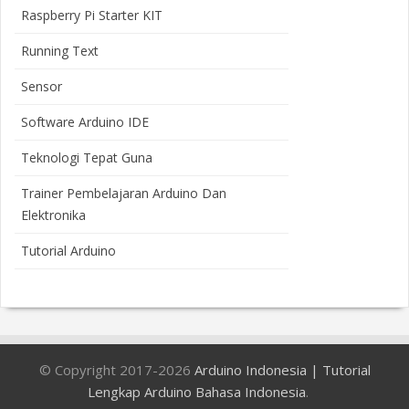
Raspberry Pi Starter KIT
Running Text
Sensor
Software Arduino IDE
Teknologi Tepat Guna
Trainer Pembelajaran Arduino Dan
Elektronika
Tutorial Arduino
© Copyright 2017-2026
Arduino Indonesia | Tutorial
Lengkap Arduino Bahasa Indonesia
.
Bloggertheme9