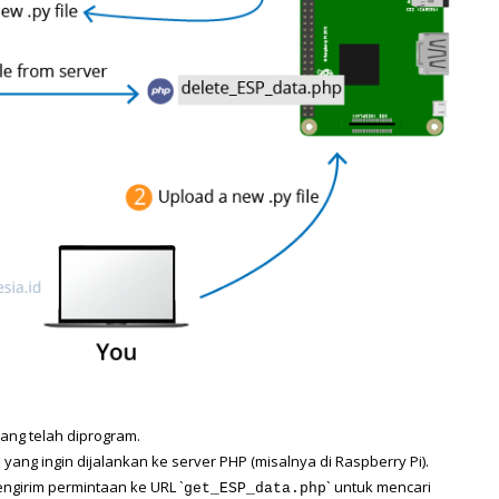
ang telah diprogram.
ang ingin dijalankan ke server PHP (misalnya di Raspberry Pi).
girim permintaan ke URL `
` untuk mencari 
get_ESP_data.php