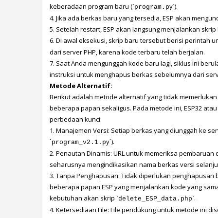
keberadaan program baru (`
y`).
program.p
4. Jika ada berkas baru yang tersedia, ESP akan mengun
5. Setelah restart, ESP akan langsung menjalankan skri
6. Di awal eksekusi, skrip baru tersebut berisi perintah
dari server PHP, karena kode terbaru telah berjalan.
7. Saat Anda mengunggah kode baru lagi, siklus ini beru
instruksi untuk menghapus berkas sebelumnya dari ser
Metode Alternatif:
Berikut adalah metode alternatif yang tidak memerlu
beberapa papan sekaligus. Pada metode ini, ESP32 atau
perbedaan kunci:
1. Manajemen Versi: Setiap berkas yang diunggah ke ser
`
y`).
program_v2.1.p
2. Penautan Dinamis: URL untuk memeriksa pembaruan di
seharusnya mengindikasikan nama berkas versi selanjut
3. Tanpa Penghapusan: Tidak diperlukan penghapusan be
beberapa papan ESP yang menjalankan kode yang sama 
kebutuhan akan skrip `
`.
delete_ESP_data.php
4. Ketersediaan File: File pendukung untuk metode ini dise