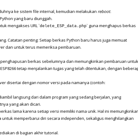
duhnya ke sistem file internal, kemudian melakukan 
reboot
.
p Python yang baru diunggah.
 untuk mengakses URL `
` guna menghapus berkas 
delete_ESP_data.php
lang. Catatan penting: Setiap berkas Python baru harus juga memuat 
ver dan untuk terus memeriksa pembaruan.
kan penghapusan berkas sebelumnya dan memungkinkan pembaruan untuk
 ESP8266 tetap menjalankan tugas yang telah ditentukan, dengan beberap
ver disertai dengan nomor versi pada namanya (contoh: 
ambil langsung dari dalam program yang sedang berjalan, yang 
nya yang akan dicari.
rkas lama karena setiap versi memiliki nama unik. Hal ini memungkinkan
untuk memperbarui diri secara independen, sekaligus menghilangkan 
diakan di bagian akhir tutorial.