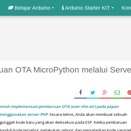
Belajar Arduino
Arduino Starter KIT
Kon
n OTA MicroPython melalui Serve
ontoh implementasi pembaruan OTA (over-the-air) pada papan 
 menggunakan server PHP
. Secara teknis, Anda akan membuat sebuah 
ngunggah kode baru yang akan dieksekusi pada ESP. Ketika pembaruan 
ngunduh kode tersebut, melakukan 
reboot
, dan menjalankan kode yang tel