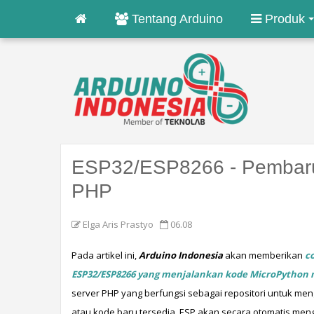
Tentang Arduino
Produk
ESP32/ESP8266 - Pembarua
PHP
Elga Aris Prastyo
06.08
Pada artikel ini, 
Arduino Indonesia
 akan memberikan
 c
ESP32/ESP8266 yang menjalankan kode MicroPython
server PHP yang berfungsi sebagai repositori untuk me
atau kode baru tersedia, ESP akan secara otomatis me