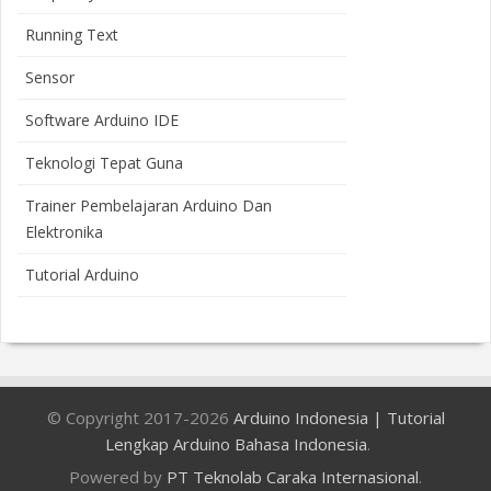
Running Text
Sensor
Software Arduino IDE
Teknologi Tepat Guna
Trainer Pembelajaran Arduino Dan
Elektronika
Tutorial Arduino
© Copyright 2017-2026
Arduino Indonesia | Tutorial
Lengkap Arduino Bahasa Indonesia
.
Bloggertheme9
Powered by
PT Teknolab Caraka Internasional
.