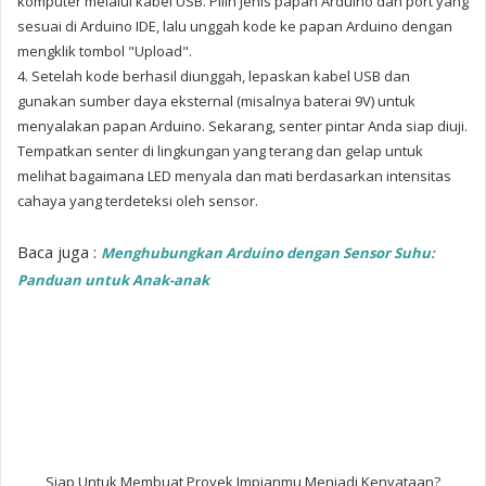
komputer melalui kabel USB. Pilih jenis papan Arduino dan port yang
sesuai di Arduino IDE, lalu unggah kode ke papan Arduino dengan
mengklik tombol "Upload".
4. Setelah kode berhasil diunggah, lepaskan kabel USB dan
gunakan sumber daya eksternal (misalnya baterai 9V) untuk
menyalakan papan Arduino. Sekarang, senter pintar Anda siap diuji.
Tempatkan senter di lingkungan yang terang dan gelap untuk
melihat bagaimana LED menyala dan mati berdasarkan intensitas
cahaya yang terdeteksi oleh sensor.
Baca juga :
Menghubungkan Arduino dengan Sensor Suhu:
Panduan untuk Anak-anak
Siap Untuk Membuat Proyek Impianmu Menjadi Kenyataan?