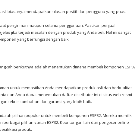
 asli biasanya mendapatkan ulasan positif dari pengguna yang puas.
saat pengiriman maupun selama penggunaan. Pastikan penjual
las jika terjadi masalah dengan produk yang Anda beli. Hal ini sangat
mponen yang berfungsi dengan baik.
langkah berikutnya adalah menentukan dimana membeli komponen ESP32
ng aman untuk memastikan Anda mendapatkan produk asli dan berkualitas.
 dunia dan Anda dapat menemukan daftar distributor ini di situs web resmi
ngan teknis tambahan dan garansi yang lebih baik.
 adalah pilihan populer untuk membeli komponen ESP32. Mereka memiliki
 berbagai pilihan varian ESP32. Keuntungan lain dari pengecer online
sifikasi produk.