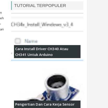
TUTORIAL TERPOPULER
an
leh
a
gan
Cara Install Driver CH340 Atau
CH341 Untuk Arduino
Pengertian Dan Cara Kerja Sensor