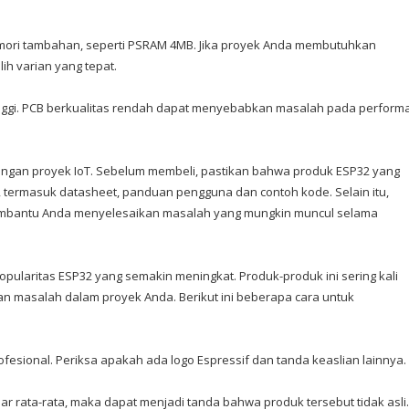
mori tambahan, seperti PSRAM 4MB. Jika proyek Anda membutuhkan
ih varian yang tepat.
tinggi. PCB berkualitas rendah dapat menyebabkan masalah pada perform
ngan proyek IoT. Sebelum membeli, pastikan bahwa produk ESP32 yang
, termasuk datasheet, panduan pengguna dan contoh kode. Selain itu,
membantu Anda menyelesaikan masalah yang mungkin muncul selama
pularitas ESP32 yang semakin meningkat. Produk-produk ini sering kali
n masalah dalam proyek Anda. Berikut ini beberapa cara untuk
fesional. Periksa apakah ada logo Espressif dan tanda keaslian lainnya.
ar rata-rata, maka dapat menjadi tanda bahwa produk tersebut tidak asli.