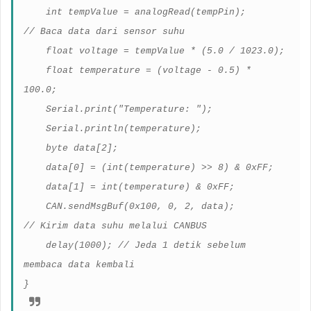
int tempValue = analogRead(tempPin);
// Baca data dari sensor suhu
float voltage = tempValue * (5.0 / 1023.0);
float temperature = (voltage - 0.5) *
100.0;
Serial.print("Temperature: ");
Serial.println(temperature);
byte data[2];
data[0] = (int(temperature) >> 8) & 0xFF;
data[1] = int(temperature) & 0xFF;
CAN.sendMsgBuf(0x100, 0, 2, data);
// Kirim data suhu melalui CANBUS
delay(1000); // Jeda 1 detik sebelum
membaca data kembali
}