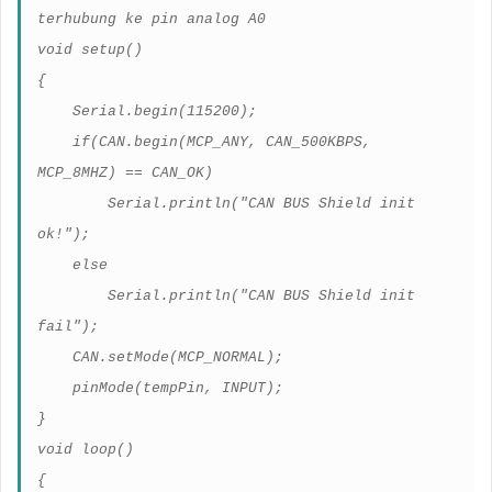
terhubung ke pin analog A0
void setup()
{
Serial.begin(115200);
if(CAN.begin(MCP_ANY, CAN_500KBPS,
MCP_8MHZ) == CAN_OK)
Serial.println("CAN BUS Shield init
ok!");
else
Serial.println("CAN BUS Shield init
fail");
CAN.setMode(MCP_NORMAL);
pinMode(tempPin, INPUT);
}
void loop()
{