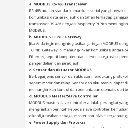
a. MODBUS RS-485 Transceiver
RS-485 adalah standar komunikasi serial yang banyak 
komunikasi data jarak jauh dan tahan terhadap gangguan
transceiver RS-485 dengan Raspberry Pi Pico memungk
MODBUS.
b. MODBUS TCP/IP Gateway
Jika Anda ingin mengintegrasikan jaringan MODBUS de
TCP/IP. Gateway ini memungkinkan komunikasi antara pe
Ethernet, seperti komputer atau server. Integrasi ini 
pengendalian dari jarak jauh.
c. Sensor dan Aktuator MODBUS
Berbagai jenis sensor dan aktuator mendukung protoko
seperti motor dan relay. Sensor dan aktuator ini dapat 
memungkinkan kontrol dan pemantauan otomatis dari b
d. MODBUS Master/Slave Controller
MODBUS master/slave controller adalah perangkat yang
mengirimkan perintah kepada slave controller, kemudia
dikonfigurasikan sebagai master atau slave, tergantun
e. Power Supply dan Proteksi