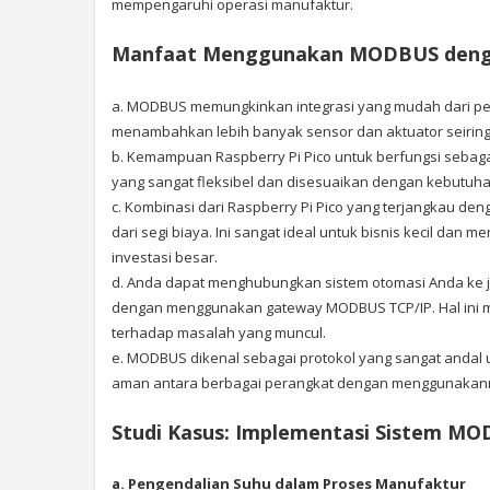
mempengaruhi operasi manufaktur.
Manfaat Menggunakan MODBUS dengan
a. MODBUS memungkinkan integrasi yang mudah dari pe
menambahkan lebih banyak sensor dan aktuator seirin
b. Kemampuan Raspberry Pi Pico untuk berfungsi sebag
yang sangat fleksibel dan disesuaikan dengan kebutuha
c. Kombinasi dari Raspberry Pi Pico yang terjangkau de
dari segi biaya. Ini sangat ideal untuk bisnis kecil da
investasi besar.
d. Anda dapat menghubungkan sistem otomasi Anda ke ja
dengan menggunakan gateway MODBUS TCP/IP
. Hal in
terhadap masalah yang muncul.
e. MODBUS dikenal sebagai protokol yang sangat andal u
aman antara berbagai perangkat
dengan menggunakanny
Studi Kasus: Implementasi Sistem MO
a. Pengendalian Suhu dalam Proses Manufaktur