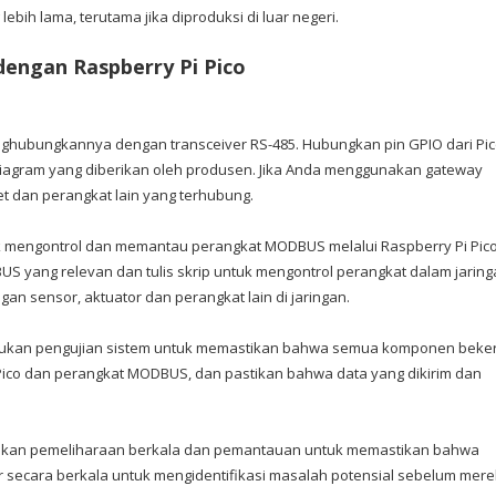
h lama, terutama jika diproduksi di luar negeri.
engan Raspberry Pi Pico
ghubungkannya dengan transceiver RS-485. Hubungkan pin GPIO dari Pi
n diagram yang diberikan oleh produsen. Jika Anda menggunakan gateway
t dan perangkat lain yang terhubung.
uk mengontrol dan memantau perangkat MODBUS melalui Raspberry Pi Pico
US yang relevan dan tulis skrip untuk mengontrol perangkat dalam jarin
n sensor, aktuator dan perangkat lain di jaringan.
lakukan pengujian sistem untuk memastikan bahwa semua komponen beker
Pico dan perangkat MODBUS, dan pastikan bahwa data yang dikirim dan
akukan pemeliharaan berkala dan pemantauan untuk memastikan bahwa
or secara berkala untuk mengidentifikasi masalah potensial sebelum mer