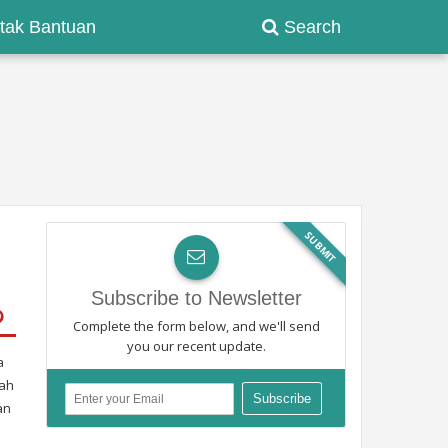
tak Bantuan
Search
SUBMIT
Subscribe to Newsletter
Complete the form below, and we'll send
you our recent update.
a
lah
an