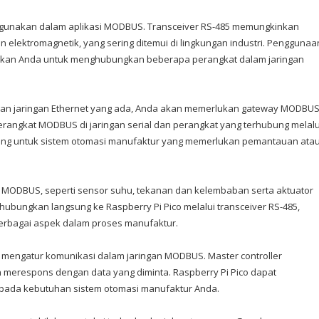
digunakan dalam aplikasi MODBUS. Transceiver RS-485 memungkinkan
 elektromagnetik, yang sering ditemui di lingkungan industri. Penggunaa
inkan Anda untuk menghubungkan beberapa perangkat dalam jaringan
ngan jaringan Ethernet yang ada, Anda akan memerlukan gateway MODBU
rangkat MODBUS di jaringan serial dan perangkat yang terhubung melalu
penting untuk sistem otomasi manufaktur yang memerlukan pemantauan ata
l MODBUS, seperti sensor suhu, tekanan dan kelembaban serta aktuator
dihubungkan langsung ke Raspberry Pi Pico melalui transceiver RS-485,
erbagai aspek dalam proses manufaktur.
 mengatur komunikasi dalam jaringan MODBUS. Master controller
n merespons dengan data yang diminta. Raspberry Pi Pico dapat
g pada kebutuhan sistem otomasi manufaktur Anda.