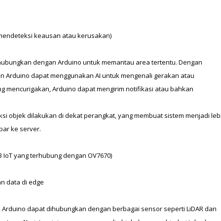
uk mendeteksi keausan atau kerusakan)
ubungkan dengan Arduino untuk memantau area tertentu. Dengan 
n Arduino dapat menggunakan AI untuk mengenali gerakan atau 
g mencurigakan, Arduino dapat mengirim notifikasi atau bahkan 
 objek dilakukan di dekat perangkat, yang membuat sistem menjadi lebi
ar ke server.
3 IoT yang terhubung dengan OV7670)
an data di edge
, Arduino dapat dihubungkan dengan berbagai sensor seperti LiDAR dan 