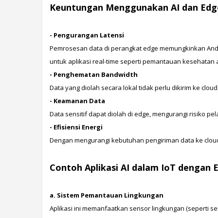
Keuntungan Menggunakan AI dan Edg
- Pengurangan Latensi
Pemrosesan data di perangkat edge memungkinkan Anda u
untuk aplikasi real-time seperti pemantauan kesehatan a
- Penghematan Bandwidth
Data yang diolah secara lokal tidak perlu dikirim ke c
- Keamanan Data
Data sensitif dapat diolah di edge, mengurangi risiko pel
- Efisiensi Energi 
Dengan mengurangi kebutuhan pengiriman data ke cloud
Contoh Aplikasi AI dalam IoT dengan 
a. Sistem Pemantauan Lingkungan
Aplikasi ini memanfaatkan sensor lingkungan (seperti 