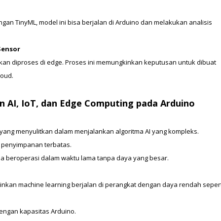
gan TinyML, model ini bisa berjalan di Arduino dan melakukan analisis 
Sensor
akan diproses di edge. Proses ini memungkinkan keputusan untuk dibuat 
loud.
n AI, IoT, dan Edge Computing pada Arduino
 yang menyulitkan dalam menjalankan algoritma AI yang kompleks.
i penyimpanan terbatas.
a beroperasi dalam waktu lama tanpa daya yang besar.
nkan machine learning berjalan di perangkat dengan daya rendah seperti
engan kapasitas Arduino.