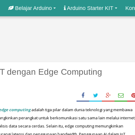
Belajar Arduino
Arduino Starter KIT
Kon
IoT dengan Edge Computing
n edge computing
 adalah tiga pilar dalam dunia teknologi yang membawa 
ngkinkan perangkat untuk berkomunikasi satu sama lain melalui internet,
s data secara cerdas. Selain itu, edge computing memungkinkan 
angi latensi dan penggunaan bandwidth. Penggunaan AI dalam IoT 