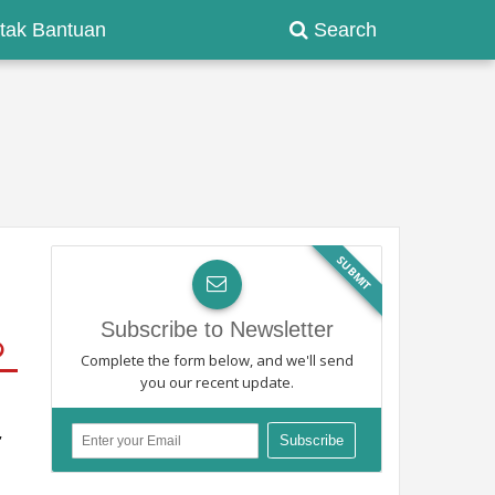
tak Bantuan
Search
SUBMIT
Subscribe to Newsletter
Complete the form below, and we'll send
you our recent update.
 