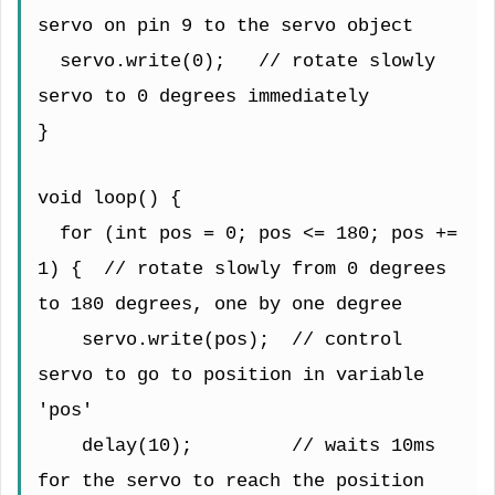
servo on pin 9 to the servo object
  servo.write(0);   // rotate slowly 
servo to 0 degrees immediately
}
void loop() {
  for (int pos = 0; pos <= 180; pos += 
1) {  // rotate slowly from 0 degrees 
to 180 degrees, one by one degree
    servo.write(pos);  // control 
servo to go to position in variable 
'pos'
    delay(10);         // waits 10ms 
for the servo to reach the position