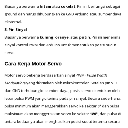
Biasanya berwarna 
hitam
 atau 
cokelat
. 
Pin ini berfungsi sebagai 
ground dan harus dihubungkan ke GND Arduino atau sumber daya 
eksternal.
3. Pin Sinyal
Biasanya berwarna 
kuning
, 
oranye
, atau 
putih
. 
Pin ini menerima 
sinyal kontrol PWM dari Arduino untuk menentukan posisi sudut 
servo.
Cara Kerja Motor Servo
Motor servo bekerja berdasarkan sinyal PWM (
Pulse Width 
Modulation
) yang dikirimkan oleh mikrokontroler. 
Setelah pin VCC 
dan GND terhubung ke sumber daya, posisi servo ditentukan oleh 
lebar pulsa PWM yang diterima pada pin sinyal. 
Secara sederhana, 
p
ulsa minimum akan menggerakkan servo ke sekitar 
0°
 dan p
ulsa 
maksimum akan menggerakkan servo ke sekitar 
180°, 
dan p
ulsa di 
antara keduanya akan menghasilkan posisi sudut tertentu secara 