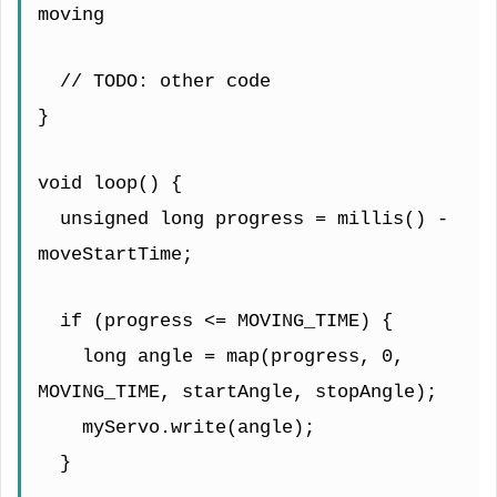
moving
  // TODO: other code
}
void loop() {
  unsigned long progress = millis() - 
moveStartTime;
  if (progress <= MOVING_TIME) {
    long angle = map(progress, 0, 
MOVING_TIME, startAngle, stopAngle);
    myServo.write(angle);
  }