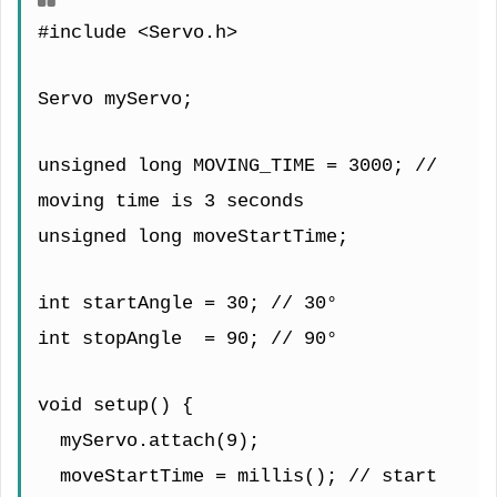
#include <Servo.h>
Servo myServo;
unsigned long MOVING_TIME = 3000; // 
moving time is 3 seconds
unsigned long moveStartTime;
int startAngle = 30; // 30°
int stopAngle  = 90; // 90°
void setup() {
  myServo.attach(9);
  moveStartTime = millis(); // start 