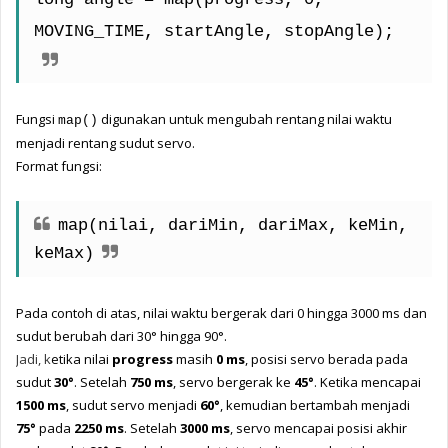
MOVING_TIME, startAngle, stopAngle);
Fungsi 
 digunakan untuk mengubah rentang nilai waktu 
map()
menjadi rentang sudut servo.
Format fungsi:
map(nilai, dariMin, dariMax, keMin, 
keMax)
Pada contoh di atas, nilai waktu bergerak dari 0 hingga 3000 ms dan 
sudut berubah dari
 30° hingga 90°.
Jadi, k
etika nilai 
progress
 masih 
0 ms
, posisi servo berada pada 
sudut 
30°
. Setelah 
750 ms
, servo bergerak ke 
45°
. Ketika mencapai 
1500 ms
, sudut servo menjadi 
60°
, kemudian bertambah menjadi 
75°
 pada 
2250 ms
. Setelah 
3000 ms
, servo mencapai posisi akhir 