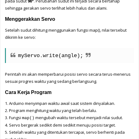
pada sudut 
90°
. Perubahan sudut ini terjadi secara bertahap 
sehingga gerakan servo terlihat lebih halus dan alami.
Menggerakkan Servo
Setelah sudut dihitung menggunakan fungsi map(), nilai tersebut 
dikirim ke servo:
myServo.write(angle);
Perintah ini akan memperbarui posisi servo secara terus-menerus 
sesuai progres waktu yang sedang berlangsung.
Cara Kerja Program
1. 
Arduino menyimpan waktu awal saat sistem dinyalakan.
2. 
Program menghitung waktu yang telah berlalu.
3. 
Fungsi 
 mengubah waktu tersebut menjadi nilai sudut.
map()
4. 
Servo bergerak sedikit demi sedikit menuju posisi target.
5. 
Setelah waktu yang ditentukan tercapai, servo berhenti pada 