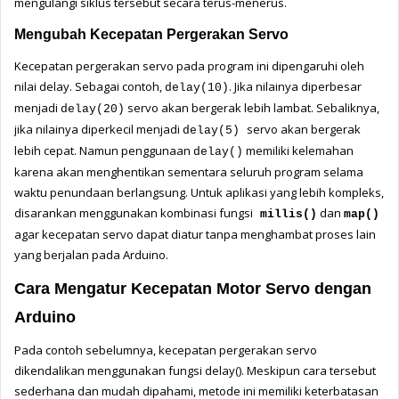
mengulangi siklus tersebut secara terus-menerus. 
Mengubah Kecepatan Pergerakan Servo
Kecepatan pergerakan servo pada program ini dipengaruhi oleh 
nilai delay. Sebagai contoh, 
. Jika nilainya diperbesar 
delay(10)
menjadi 
 servo akan bergerak lebih lambat. Sebaliknya, 
delay(20)
jika nilainya diperkecil menjadi 
servo akan bergerak 
delay(5) 
lebih cepat. Namun penggunaan 
 memiliki kelemahan 
delay()
karena akan menghentikan sementara seluruh program selama 
waktu penundaan berlangsung. Untuk aplikasi yang lebih kompleks, 
disarankan menggunakan kombinasi fungsi
 dan 
millis()
map()
agar kecepatan servo dapat diatur tanpa menghambat proses lain 
yang berjalan pada Arduino.
Cara Mengatur Kecepatan Motor Servo dengan 
Arduino
Pada contoh sebelumnya, kecepatan pergerakan servo 
dikendalikan menggunakan fungsi delay(). Meskipun cara tersebut 
sederhana dan mudah dipahami, metode ini memiliki keterbatasan 