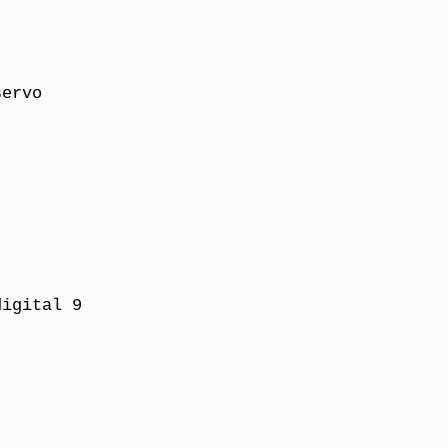
servo
digital 9