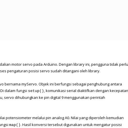
ian motor servo pada Arduino. Dengan library ini, pengguna tidak perlu
s pengaturan posisi servo sudah ditangani oleh library.
vo bernama myServo. Objek ini berfungsi sebagai penghubung antara 
Di dalam fungsi 
, komunikasi serial diaktifkan dengan kecepatan
setup()
. Selain itu, servo dihubungkan ke pin digital 9 menggunakan perintah 
ai potensiometer melalui pin analog A0. Nilai yang diperoleh kemudian 
ngsi 
. Hasil konversi tersebut digunakan untuk mengatur posisi 
map()