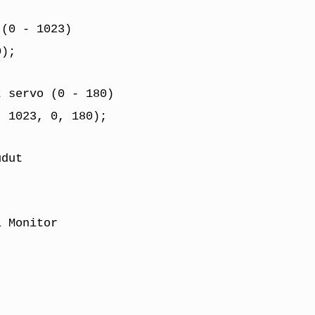
 (0 - 1023)
0);
t servo (0 - 180)
, 1023, 0, 180);
udut
l Monitor