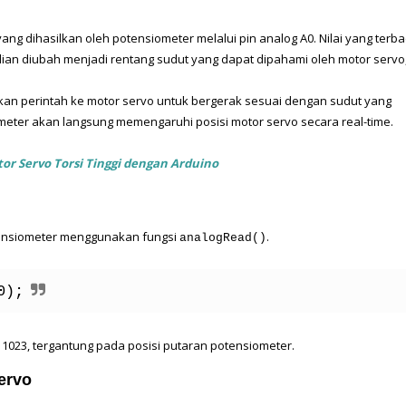
g dihasilkan oleh potensiometer melalui pin analog A0. Nilai yang terba
dian diubah menjadi rentang sudut yang dapat dipahami oleh motor servo,
kan perintah ke motor servo untuk bergerak sesuai dengan sudut yang 
ometer akan langsung memengaruhi posisi motor servo secara real-time.
r Servo Torsi Tinggi dengan Arduino 
ensiometer menggunakan fungsi 
.
analogRead()
0);
a 1023, tergantung pada posisi putaran potensiometer.
ervo