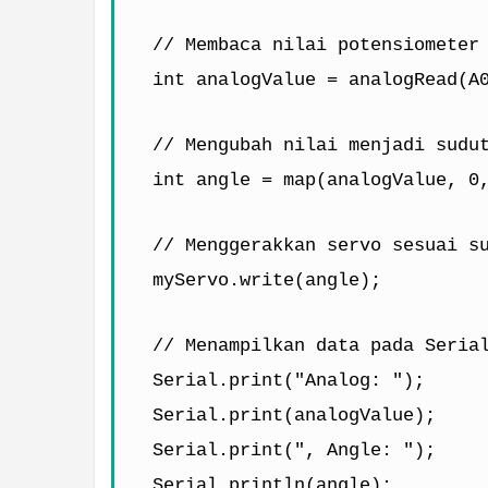
  // Membaca nilai potensiometer
  int analogValue = analogRead(A
  // Mengubah nilai menjadi sudu
  int angle = map(analogValue, 0
  // Menggerakkan servo sesuai s
  myServo.write(angle);
  // Menampilkan data pada Seria
  Serial.print("Analog: ");
  Serial.print(analogValue);
  Serial.print(", Angle: ");
  Serial.println(angle);