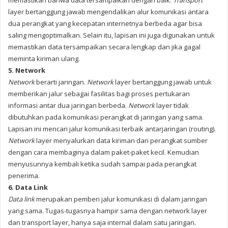
memastikan bahwa data tersampaikan dengan baik.
Transport
layer bertanggung jawab mengendalikan alur komunikasi antara
dua perangkat yang kecepatan internetnya berbeda agar bisa
saling mengoptimalkan. Selain itu, lapisan ini juga digunakan untuk
memastikan data tersampaikan secara lengkap dan jika gagal
meminta kiriman ulang.
5. Network
Network
berarti jaringan.
Network
layer bertanggung jawab untuk
memberikan jalur sebagai fasilitas bagi proses pertukaran
informasi antar dua jaringan berbeda.
Network
layer tidak
dibutuhkan pada komunikasi perangkat di jaringan yang sama.
Lapisan ini mencari jalur komunikasi terbaik antarjaringan (routing).
Network
layer menyalurkan data kiriman dari perangkat sumber
dengan cara membaginya dalam paket-paket kecil. Kemudian
menyusunnya kembali ketika sudah sampai pada perangkat
penerima.
6. Data Link
Data link
merupakan pemberi jalur komunikasi di dalam jaringan
yang sama. Tugas-tugasnya hampir sama dengan network layer
dan transport layer, hanya saja internal dalam satu jaringan.