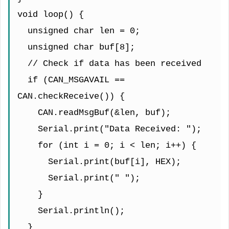
void loop() {
  unsigned char len = 0;
  unsigned char buf[8];
  // Check if data has been received
  if (CAN_MSGAVAIL == 
CAN.checkReceive()) {
    CAN.readMsgBuf(&len, buf);
    Serial.print("Data Received: ");
    for (int i = 0; i < len; i++) {
      Serial.print(buf[i], HEX);
      Serial.print(" ");
    }
    Serial.println();
  }