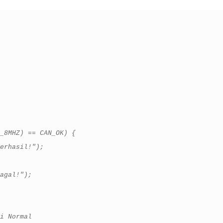
_8MHZ) == CAN_OK) {
erhasil!");
agal!");
i Normal