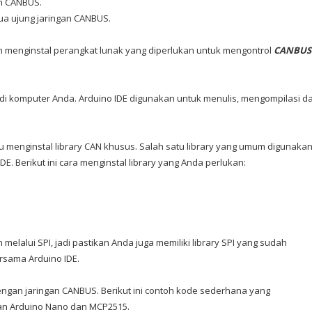
an CANBUS.
dua ujung jaringan CANBUS.
ah menginstal perangkat lunak yang diperlukan untuk mengontrol
CANBUS
l di komputer Anda. Arduino IDE digunakan untuk menulis, mengompilasi d
menginstal library CAN khusus. Salah satu library yang umum digunaka
. Berikut ini cara menginstal library yang Anda perlukan:
lalui SPI, jadi pastikan Anda juga memiliki library SPI yang sudah
bersama Arduino IDE.
ngan jaringan CANBUS. Berikut ini contoh kode sederhana yang
n Arduino Nano dan MCP2515.