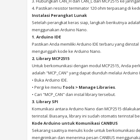
3. Hubungkan CAN_H dan CAN_L dari MCP2515 ke jaring
4. Pastikan resistor terminator 120 ohm terpasang di ke
Instalasi Perangkat Lunak
Setelah perangkat keras siap, langkah berikutnya adal
menggunakan Arduino Nano.
1. Arduino IDE
Pastikan Anda memiliki Arduino IDE terbaru yang diinsta
mengunggah kode ke Arduino Nano.
2. Library MCP2515
Untuk berkomunikasi dengan modul MCP2515, Anda perlu 
adalah "MCP_CAN" yang dapat diunduh melalui Arduino IDE
• Buka Arduino IDE.
• Pergi ke menu
Tools > Manage Libraries
.
• Cari "MCP_CAN" dan instal library tersebut.
3. Library SPI
Komunikasi antara Arduino Nano dan MCP2515 dilakukan me
terinstal. Biasanya, library ini sudah otomatis terinstal 
Kode Arduino untuk Komunikasi CANBUS
Sekarang saatnya menulis kode untuk berkomunikasi de
mengirimkan dan menerima pesan CANBUS menggunaka