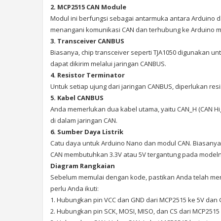
2. MCP2515 CAN Module
Modul ini berfungsi sebagai antarmuka antara Arduino 
menangani komunikasi CAN dan terhubung ke Arduino melal
3. Transceiver CANBUS
Biasanya, chip transceiver seperti TJA1050 digunakan unt
dapat dikirim melalui jaringan CANBUS.
4. Resistor Terminator
Untuk setiap ujung dari jaringan CANBUS, diperlukan resi
5. Kabel CANBUS
Anda memerlukan dua kabel utama, yaitu CAN_H (CAN H
di dalam jaringan CAN.
6. Sumber Daya Listrik
Catu daya untuk Arduino Nano dan modul CAN. Biasany
CAN membutuhkan 3.3V atau 5V tergantung pada modeln
Diagram Rangkaian
Sebelum memulai dengan kode, pastikan Anda telah me
perlu Anda ikuti:
1. Hubungkan pin VCC dan GND dari MCP2515 ke 5V dan 
2. Hubungkan pin SCK, MOSI, MISO, dan CS dari MCP2515 k