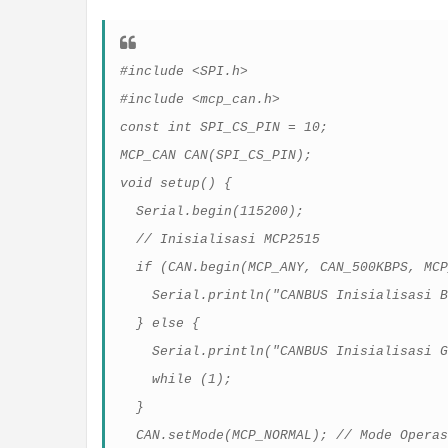
#include <SPI.h>
#include <mcp_can.h>
const int SPI_CS_PIN = 10;
MCP_CAN CAN(SPI_CS_PIN);
void setup() {
Serial.begin(115200);
// Inisialisasi MCP2515
if (CAN.begin(MCP_ANY, CAN_500KBPS, MCP
Serial.println("CANBUS Inisialisasi B
} else {
Serial.println("CANBUS Inisialisasi G
while (1);
}
CAN.setMode(MCP_NORMAL); // Mode Operas