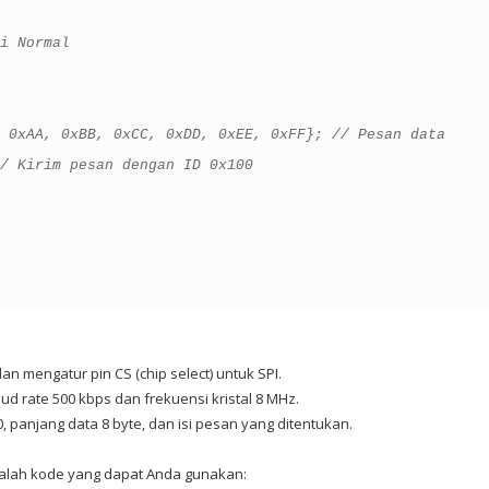
i Normal
 0xAA, 0xBB, 0xCC, 0xDD, 0xEE, 0xFF}; // Pesan data
/ Kirim pesan dengan ID 0x100
n mengatur pin CS (chip select) untuk SPI.
ud rate 500 kbps dan frekuensi kristal 8 MHz.
 panjang data 8 byte, dan isi pesan yang ditentukan.
dalah kode yang dapat Anda gunakan: