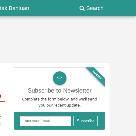
tak Bantuan
Search
SUBMIT
Subscribe to Newsletter
Complete the form below, and we'll send
you our recent update.
k
S