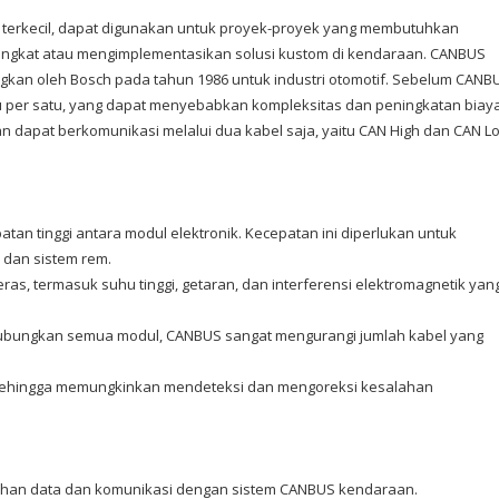
r terkecil, dapat digunakan untuk proyek-proyek yang membutuhkan
angkat atau mengimplementasikan solusi kustom di kendaraan. CANBUS
gkan oleh Bosch pada tahun 1986 untuk industri otomotif. Sebelum CANB
tu per satu, yang dapat menyebabkan kompleksitas dan peningkatan biay
dapat berkomunikasi melalui dua kabel saja, yaitu CAN High dan CAN L
n tinggi antara modul elektronik. Kecepatan ini diperlukan untuk
n dan sistem rem.
ras, termasuk suhu tinggi, getaran, dan interferensi elektromagnetik yan
bungkan semua modul, CANBUS sangat mengurangi jumlah kabel yang
h, sehingga memungkinkan mendeteksi dan mengoreksi kesalahan
olahan data dan komunikasi dengan sistem CANBUS kendaraan.