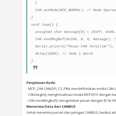
}
CAN.setMode(MCP_NORMAL); // Mode Operas
}
void loop() {
unsigned char message[8] = {0xFF, 0x00,
CAN.sendMsgBuf(0x100, 0, 8, message); /
Serial.println("Pesan CAN Terkirim!");
delay(1000); // Jeda 1 detik
}
Penjelasan Kode:
- MCP_CAN CAN(SPI_CS_PIN); mendefinisikan modul CAN da
- CAN.begin(); menginisialisasi modul MCP2515 dengan ba
- CAN.sendMsgBuf(); mengirimkan pesan dengan ID 0x100,
Menerima Data dari CANBUS
Untuk menerima pesan dari jaringan CANBUS, berikut a