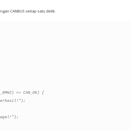
ngan CANBUS setiap satu detik.
_8MHZ) == CAN_OK) {
erhasil!");
agal!");