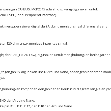
dan jaringan CANBUS. MCP2515 adalah chip yang digunakan untuk
ui SPI (Serial Peripheral Interface).
uk mengubah sinyal digital dari Arduino menjadi sinyal diferensial yang
stor 120 ohm untuk menjaga integritas sinyal.
igh) dan CAN_L (CAN Low), digunakan untuk menghubungkan berbagai nod
a, tegangan 5V digunakan untuk Arduino Nano, sedangkan beberapa mod
ya.
nghubungkan komponen dengan benar. Berikut ini diagram rangkaian ya
GND dari Arduino Nano.
e pin D13, D11, D12, dan D10 dari Arduino Nano.