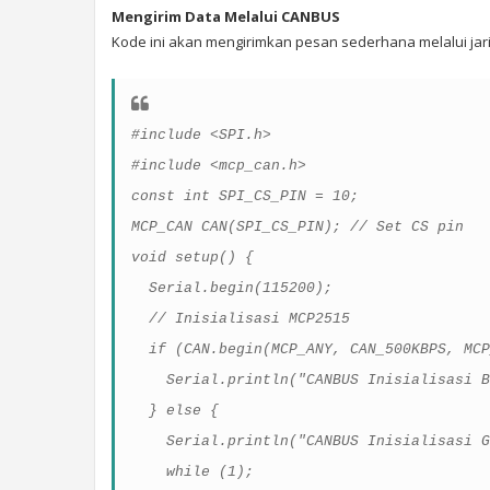
Mengirim Data Melalui CANBUS
Kode ini akan mengirimkan pesan sederhana melalui jari
#include <SPI.h>
#include <mcp_can.h>
const int SPI_CS_PIN = 10;
MCP_CAN CAN(SPI_CS_PIN); // Set CS pin
void setup() {
Serial.begin(115200);
// Inisialisasi MCP2515
if (CAN.begin(MCP_ANY, CAN_500KBPS, MCP
Serial.println("CANBUS Inisialisasi B
} else {
Serial.println("CANBUS Inisialisasi G
while (1);