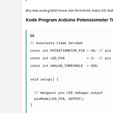
Jika nilai analog lebih besar dari threshold, maka LED diak
Kode Program Arduino Potensiometer Tr
// konstanta tidak berubah
const int POTENTIOMETER_PIN = A0; // pin 
const int LED_PIN           = 3;  // pin 
const int ANALOG_THRESHOLD  = 500;
void setup() {
  // mengatur pin LED sebagai output
  pinMode(LED_PIN, OUTPUT);
}