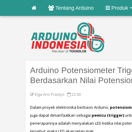
Tentang Arduino
Produk
Arduino Potensiometer Tri
Berdasarkan Nilai Potensi
Elga Aris Prastyo
22.00
Dalam proyek elektronika berbasis Arduino, 
potensiom
juga dapat dimanfaatkan sebagai 
pemicu (trigger)
 unt
penerapannya adalah menyalakan LED ketika nilai pote
tersebut, maka LED akan tetap mati.