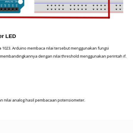
er LED
Potensiometer menghasilkan nilai analog antara 0 hingga 1023. Arduino membaca nilai tersebut menggunakan fungsi 
. Setelah nilai diperoleh, Arduino akan membandingkannya dengan nilai threshold menggunakan perintah if. 
 nilai analog hasil pembacaan potensiometer.