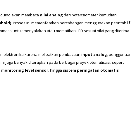
 Arduino akan membaca 
nilai analog
 dari potensiometer kemudian 
shold)
. Proses ini memanfaatkan percabangan menggunakan perintah 
if
matis untuk menyalakan atau mematikan LED sesuai nilai yang diterima 
n elektronika karena melibatkan pembacaan 
input analog
. Teknik seperti ini juga banyak diterapkan pada berbagai proyek otomatisasi, seperti 
, 
monitoring level sensor
, hingga 
sistem peringatan otomatis
.